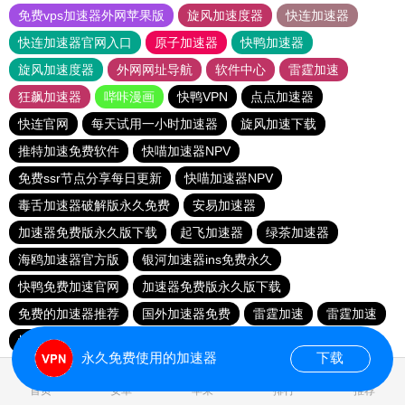
免费vps加速器外网苹果版
旋风加速度器
快连加速器
快连加速器官网入口
原子加速器
快鸭加速器
旋风加速度器
外网网址导航
软件中心
雷霆加速
狂飙加速器
哔咔漫画
快鸭VPN
点点加速器
快连官网
每天试用一小时加速器
旋风加速下载
推特加速免费软件
快喵加速器NPV
免费ssr节点分享每日更新
快喵加速器NPV
毒舌加速器破解版永久免费
安易加速器
加速器免费版永久版下载
起飞加速器
绿茶加速器
海鸥加速器官方版
银河加速器ins免费永久
快鸭免费加速官网
加速器免费版永久版下载
免费的加速器推荐
国外加速器免费
雷霆加速
雷霆加速
快鸭免费加速官网
快喵加速器NPV
永久免费使用的加速器
下载
0.031683s
首页
安卓
苹果
排行
推荐