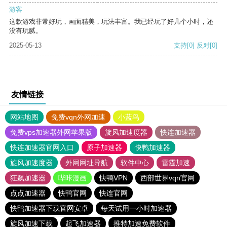
游客
这款游戏非常好玩，画面精美，玩法丰富。我已经玩了好几个小时，还
没有玩腻。
2025-05-13
支持
[0]
反对
[0]
友情链接
网站地图
免费vqn外网加速
小蓝鸟
免费vps加速器外网苹果版
旋风加速度器
快连加速器
快连加速器官网入口
原子加速器
快鸭加速器
旋风加速度器
外网网址导航
软件中心
雷霆加速
狂飙加速器
哔咔漫画
快鸭VPN
西部世界vqn官网
点点加速器
快鸭官网
快连官网
快鸭加速器下载官网安卓
每天试用一小时加速器
旋风加速下载
起飞加速器
推特加速免费软件