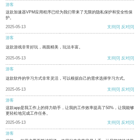
游客
这款加速器VPM应用程序已经为我们带来了无限的隐私保护和安全性保
护。
2025-05-13
支持
[0]
反对
[0]
游客
这款游戏非常好玩，画面精美，玩法丰富。
2025-05-13
支持
[0]
反对
[0]
游客
这款软件的学习方式非常灵活，可以根据自己的需求选择学习方式。
2025-05-13
支持
[0]
反对
[0]
游客
这款app是我工作上的得力助手，让我的工作效率提高了50%，让我能够
更轻松地完成工作任务。
2025-05-13
支持
[0]
反对
[0]
游客