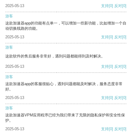
2025-05-13
支持
[0]
反对
[0]
游客
这款加速器app的功能有点单一，可以增加一些新功能，比如增加一个自
动切换线路的功能。
2025-05-13
支持
[0]
反对
[0]
游客
这款软件的售后服务非常好，遇到问题都能得到及时解决。
2025-05-13
支持
[0]
反对
[0]
游客
这款加速器app的客服很贴心，遇到问题都能及时解决，服务态度非常
好。
2025-05-13
支持
[0]
反对
[0]
游客
这款加速器VPM应用程序已经为我们带来了无限的隐私保护和安全性保
护。
2025-05-13
支持
[0]
反对
[0]