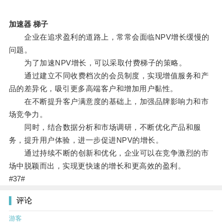
加速器 梯子
企业在追求盈利的道路上，常常会面临NPV增长缓慢的
问题。
为了加速NPV增长，可以采取付费梯子的策略。
通过建立不同收费档次的会员制度，实现增值服务和产
品的差异化，吸引更多高端客户和增加用户黏性。
在不断提升客户满意度的基础上，加强品牌影响力和市
场竞争力。
同时，结合数据分析和市场调研，不断优化产品和服
务，提升用户体验，进一步促进NPV的增长。
通过持续不断的创新和优化，企业可以在竞争激烈的市
场中脱颖而出，实现更快速的增长和更高效的盈利。
#37#
评论
游客