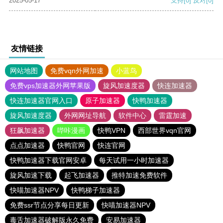
2025-05-17
支持
[0]
反对
[0]
友情链接
网站地图
免费vqn外网加速
小蓝鸟
免费vps加速器外网苹果版
旋风加速度器
快连加速器
快连加速器官网入口
原子加速器
快鸭加速器
旋风加速度器
外网网址导航
软件中心
雷霆加速
狂飙加速器
哔咔漫画
快鸭VPN
西部世界vqn官网
点点加速器
快鸭官网
快连官网
快鸭加速器下载官网安卓
每天试用一小时加速器
旋风加速下载
起飞加速器
推特加速免费软件
快喵加速器NPV
快鸭梯子加速器
免费ssr节点分享每日更新
快喵加速器NPV
毒舌加速器破解版永久免费
安易加速器