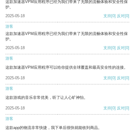
这款加速器VPM应用程序已经为我们带来了无限的流畅体验和安全性保
护。
2025-05-18
支持
[0]
反对
[0]
游客
这款加速器VPM应用程序已经为我们带来了无限的流畅体验和安全性保
护。
2025-05-18
支持
[0]
反对
[0]
游客
这款加速器VPM应用程序可以给你提供全球覆盖和最高安全性的连接。
2025-05-18
支持
[0]
反对
[0]
游客
这款游戏的音乐非常优美，听了让人心旷神怡。
2025-05-18
支持
[0]
反对
[0]
游客
这款app的物流非常快捷，我下单后很快就能收到商品。