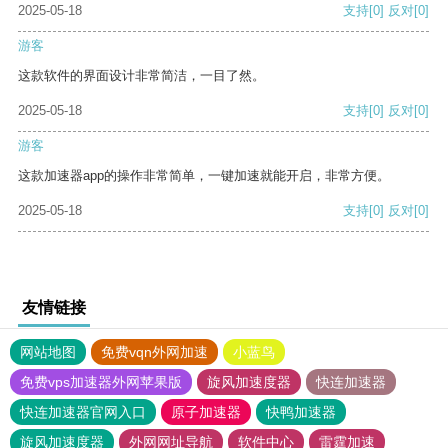
2025-05-18
支持
[0]
反对
[0]
游客
这款软件的界面设计非常简洁，一目了然。
2025-05-18
支持
[0]
反对
[0]
游客
这款加速器app的操作非常简单，一键加速就能开启，非常方便。
2025-05-18
支持
[0]
反对
[0]
友情链接
网站地图
免费vqn外网加速
小蓝鸟
免费vps加速器外网苹果版
旋风加速度器
快连加速器
快连加速器官网入口
原子加速器
快鸭加速器
旋风加速度器
外网网址导航
软件中心
雷霆加速