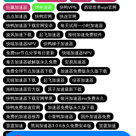
狂飙加速器
哔咔漫画
快鸭VPN
西部世界vqn官网
点点加速器
快鸭官网
快连官网
快鸭加速器下载官网安卓
每天试用一小时加速器
旋风加速下载
起飞加速器
推特加速免费软件
快喵加速器NPV
快鸭梯子加速器
免费ssr节点分享每日更新
快喵加速器NPV
毒舌加速器破解版永久免费
安易加速器
免费全球节点加速器下载
加速器免费版永久版下载
元链加速器下载
起飞加速器
绿茶加速器
海鸥加速器官方版
原子加速最新下载
快鸭加速器下载官网苹果
银河加速器ins免费永久
快鸭免费加速官网
加速器免费版永久版下载
免费的加速器推荐
小黄鸭加速器
国外加速器免费
雷霆加速
黑洞加速器3.0.6永久免费安卓版
雷霆加速
快鸭免费加速官网
快喵加速器NPV
ikuuu