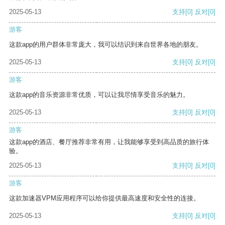
2025-05-13
支持
[0]
反对
[0]
游客
这款app的用户群体非常庞大，我可以结识到来自世界各地的朋友。
2025-05-13
支持
[0]
反对
[0]
游客
这款app的音乐资源非常优质，可以让我尽情享受音乐的魅力。
2025-05-13
支持
[0]
反对
[0]
游客
这款app的酒店、餐厅推荐非常有用，让我能够享受到高品质的旅行体
验。
2025-05-13
支持
[0]
反对
[0]
游客
这款加速器VPM应用程序可以给你提供最高速度和安全性的连接。
2025-05-13
支持
[0]
反对
[0]