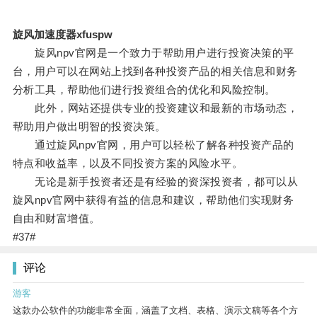
旋风加速度器xfuspw
旋风npv官网是一个致力于帮助用户进行投资决策的平
台，用户可以在网站上找到各种投资产品的相关信息和财务
分析工具，帮助他们进行投资组合的优化和风险控制。
此外，网站还提供专业的投资建议和最新的市场动态，
帮助用户做出明智的投资决策。
通过旋风npv官网，用户可以轻松了解各种投资产品的
特点和收益率，以及不同投资方案的风险水平。
无论是新手投资者还是有经验的资深投资者，都可以从
旋风npv官网中获得有益的信息和建议，帮助他们实现财务
自由和财富增值。
#37#
评论
游客
这款办公软件的功能非常全面，涵盖了文档、表格、演示文稿等各个方