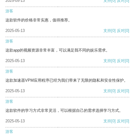
2025-05-13
支持
[0]
反对
[0]
游客
这款软件的价格非常实惠，值得推荐。
2025-05-13
支持
[0]
反对
[0]
游客
这款app的视频资源非常丰富，可以满足我不同的娱乐需求。
2025-05-13
支持
[0]
反对
[0]
游客
这款加速器VPM应用程序已经为我们带来了无限的隐私和安全性保护。
2025-05-13
支持
[0]
反对
[0]
游客
这款软件的学习方式非常灵活，可以根据自己的需求选择学习方式。
2025-05-13
支持
[0]
反对
[0]
游客