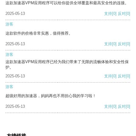
这款加速器VPM应用程序可以给你提供全球覆盖和最高安全性的连接。
2025-05-13
支持
[0]
反对
[0]
游客
这款软件的价格非常实惠，值得推荐。
2025-05-13
支持
[0]
反对
[0]
游客
这款加速器VPM应用程序已经为我们带来了无限的流畅体验和安全性保
护。
2025-05-13
支持
[0]
反对
[0]
游客
超级好用的加速器，妈妈再也不用担心我的学习啦！
2025-05-13
支持
[0]
反对
[0]
友情链接