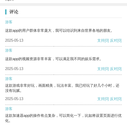
评论
游客
这款app的用户群体非常庞大，我可以结识到来自世界各地的朋友。
2025-05-13
支持
[0]
反对
[0]
游客
这款app的视频资源非常丰富，可以满足我不同的娱乐需求。
2025-05-13
支持
[0]
反对
[0]
游客
这款游戏非常好玩，画面精美，玩法丰富。我已经玩了好几个小时，还
没有玩腻。
2025-05-13
支持
[0]
反对
[0]
游客
这款加速器app的操作有点复杂，可以简化一下，比如将设置页面进行优
化。