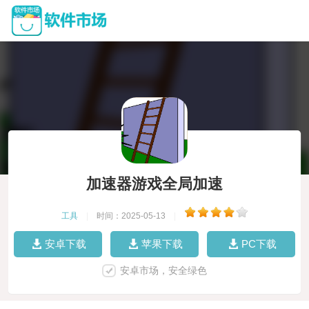
加速器游戏全局加速
工具
|
时间：2025-05-13
|
安卓下载
苹果下载
PC下载
安卓市场，安全绿色