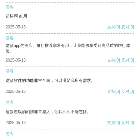
游客
超棒啊 好用
2025-05-13
支持
[0]
反对
[0]
游客
这款app的酒店、餐厅推荐非常有用，让我能够享受到高品质的旅行体
验。
2025-05-13
支持
[0]
反对
[0]
游客
这款软件的功能非常全面，可以满足我所有需求。
2025-05-13
支持
[0]
反对
[0]
游客
这款游戏的剧情非常感人，让我久久不能忘怀。
2025-05-13
支持
[0]
反对
[0]
游客