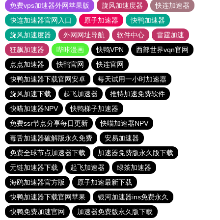
免费vps加速器外网苹果版
旋风加速度器
快连加速器
快连加速器官网入口
原子加速器
快鸭加速器
旋风加速度器
外网网址导航
软件中心
雷霆加速
狂飙加速器
哔咔漫画
快鸭VPN
西部世界vqn官网
点点加速器
快鸭官网
快连官网
快鸭加速器下载官网安卓
每天试用一小时加速器
旋风加速下载
起飞加速器
推特加速免费软件
快喵加速器NPV
快鸭梯子加速器
免费ssr节点分享每日更新
快喵加速器NPV
毒舌加速器破解版永久免费
安易加速器
免费全球节点加速器下载
加速器免费版永久版下载
元链加速器下载
起飞加速器
绿茶加速器
海鸥加速器官方版
原子加速最新下载
快鸭加速器下载官网苹果
银河加速器ins免费永久
快鸭免费加速官网
加速器免费版永久版下载